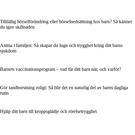
Tillfällig hörselförändring eller hörselnedsättning hos barn? Så känner
du igen skillnaden
Astma i familjen: Så skapar du lugn och trygghet kring ditt barns
sjukdom
Barnets vaccinationsprogram – vad får ditt barn när, och varför?
Gör tandborstning roligt: Så blir det en naturlig del av barns dagliga
rutin
Hjälp ditt barn till kropps­glädje och rörelsetrygghet