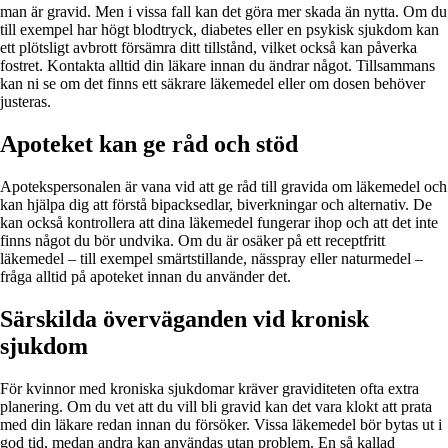
man är gravid. Men i vissa fall kan det göra mer skada än nytta. Om du
till exempel har högt blodtryck, diabetes eller en psykisk sjukdom kan
ett plötsligt avbrott försämra ditt tillstånd, vilket också kan påverka
fostret. Kontakta alltid din läkare innan du ändrar något. Tillsammans
kan ni se om det finns ett säkrare läkemedel eller om dosen behöver
justeras.
Apoteket kan ge råd och stöd
Apotekspersonalen är vana vid att ge råd till gravida om läkemedel och
kan hjälpa dig att förstå bipacksedlar, biverkningar och alternativ. De
kan också kontrollera att dina läkemedel fungerar ihop och att det inte
finns något du bör undvika. Om du är osäker på ett receptfritt
läkemedel – till exempel smärtstillande, nässpray eller naturmedel –
fråga alltid på apoteket innan du använder det.
Särskilda överväganden vid kronisk
sjukdom
För kvinnor med kroniska sjukdomar kräver graviditeten ofta extra
planering. Om du vet att du vill bli gravid kan det vara klokt att prata
med din läkare redan innan du försöker. Vissa läkemedel bör bytas ut i
god tid, medan andra kan användas utan problem. En så kallad