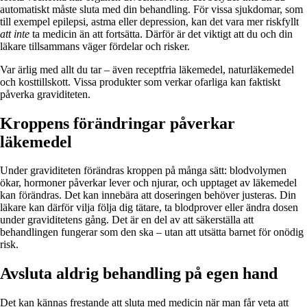
automatiskt måste sluta med din behandling. För vissa sjukdomar, som
till exempel epilepsi, astma eller depression, kan det vara mer riskfyllt
att inte
ta medicin än att fortsätta. Därför är det viktigt att du och din
läkare tillsammans väger fördelar och risker.
Var ärlig med allt du tar – även receptfria läkemedel, naturläkemedel
och kosttillskott. Vissa produkter som verkar ofarliga kan faktiskt
påverka graviditeten.
Kroppens förändringar påverkar
läkemedel
Under graviditeten förändras kroppen på många sätt: blodvolymen
ökar, hormoner påverkar lever och njurar, och upptaget av läkemedel
kan förändras. Det kan innebära att doseringen behöver justeras. Din
läkare kan därför vilja följa dig tätare, ta blodprover eller ändra dosen
under graviditetens gång. Det är en del av att säkerställa att
behandlingen fungerar som den ska – utan att utsätta barnet för onödig
risk.
Avsluta aldrig behandling på egen hand
Det kan kännas frestande att sluta med medicin när man får veta att