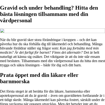
Gravid och under behandling? Hitta den
bästa lösningen tillsammans med din
vårdpersonal
När du blir gravid sker stora förändringar i kroppen – och det kan
påverka hur du ska förhålla dig till läkemedel och behandling. Många
blivande föräldrar ställer sig frågor som:
Kan jag fortsätta med min
medicin? Är det farligt för barnet? Finns det alternativ?
Det är helt
naturligt att känna sig osäker. Det viktigaste är att du inte står ensam
med besluten. Tillsammans med din vårdpersonal kan du hitta den mest
trygga och säkra lösningen – både för dig och ditt barn.
Prata öppet med din läkare eller
barnmorska
Det första steget är att berätta för din läkare, barnmorska eller
apotekspersonal att du är gravid – även om graviditeten fortfarande är i
ett tidigt skede. Många läkemedel kan påverka fostret, särskilt under de
första veckorna när organen utvecklas. Men det betyder inte att du