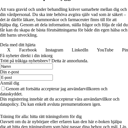
Att vara gravid och under behandling kräver samarbete mellan dig och
din vårdpersonal. Du ska inte behöva avgöra själv vad som är säkert –
det är därför läkare, barnmorskor och farmaceuter finns till för att
hjälpa dig. Genom att dela information, ställa frågor och följa de råd du
får kan du skapa de bästa förutsättningarna för både din egen hälsa och
ditt barns utveckling.
Dela med ditt hjärta
X
Facebook
Instagram
LinkedIn
YouTube
Pin
Få nyheter direkt i din inkorg
Trött på tråkiga nyhetsbrev? Detta är annorlunda.
Din e-post
Anmäl dig
Genom att fortsätta accepterar jag användarvillkoren och
dataskyddet.
Din registrering innebär att du accepterar våra användarvillkor och
datapolicy. Du kan enkelt avsluta prenumerationen igen.
Träning för alla: hitta rätt träningsform för dig
Oavsett om du är nybörjare eller erfaren kan den här e-boken hjälpa
dig att hitta den träningsform som bäst passar dina behov och mål. Läs