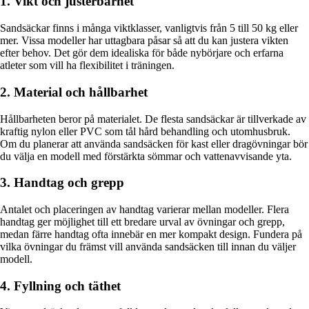
1. Vikt och justerbarhet
Sandsäckar finns i många viktklasser, vanligtvis från 5 till 50 kg eller
mer. Vissa modeller har uttagbara påsar så att du kan justera vikten
efter behov. Det gör dem idealiska för både nybörjare och erfarna
atleter som vill ha flexibilitet i träningen.
2. Material och hållbarhet
Hållbarheten beror på materialet. De flesta sandsäckar är tillverkade av
kraftig nylon eller PVC som tål hård behandling och utomhusbruk.
Om du planerar att använda sandsäcken för kast eller dragövningar bör
du välja en modell med förstärkta sömmar och vattenavvisande yta.
3. Handtag och grepp
Antalet och placeringen av handtag varierar mellan modeller. Flera
handtag ger möjlighet till ett bredare urval av övningar och grepp,
medan färre handtag ofta innebär en mer kompakt design. Fundera på
vilka övningar du främst vill använda sandsäcken till innan du väljer
modell.
4. Fyllning och täthet