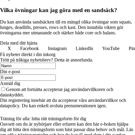
Vilka övningar kan jag göra med en sandsäck?
Du kan använda sandsäcken till en mängd olika övningar som squats,
lunges, deadlifts, presses, rows och kast. Den instabila vikten gör
övningarna mer utmanande och stärker både core och balans.
Dela med ditt hjärta
X
Facebook
Instagram
LinkedIn
YouTube
Pin
Få nyheter direkt i din inkorg
Trött på tråkiga nyhetsbrev? Detta är annorlunda.
Din e-post
Anmäl dig
Genom att fortsätta accepterar jag användarvillkoren och
dataskyddet.
Din registrering innebär att du accepterar våra användarvillkor och
datapolicy. Du kan enkelt avsluta prenumerationen igen.
Träning för alla: hitta rätt träningsform för dig
Oavsett om du är nybörjare eller erfaren kan den här e-boken hjälpa
dig att hitta den träningsform som bäst passar dina behov och mål. Läs
om olika träningsmetoder och hur du kan få med dem i din vardag.