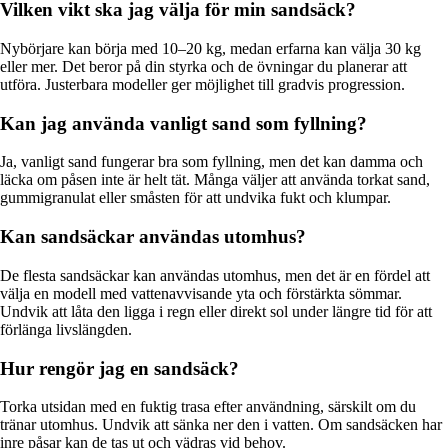
Vilken vikt ska jag välja för min sandsäck?
Nybörjare kan börja med 10–20 kg, medan erfarna kan välja 30 kg
eller mer. Det beror på din styrka och de övningar du planerar att
utföra. Justerbara modeller ger möjlighet till gradvis progression.
Kan jag använda vanligt sand som fyllning?
Ja, vanligt sand fungerar bra som fyllning, men det kan damma och
läcka om påsen inte är helt tät. Många väljer att använda torkat sand,
gummigranulat eller småsten för att undvika fukt och klumpar.
Kan sandsäckar användas utomhus?
De flesta sandsäckar kan användas utomhus, men det är en fördel att
välja en modell med vattenavvisande yta och förstärkta sömmar.
Undvik att låta den ligga i regn eller direkt sol under längre tid för att
förlänga livslängden.
Hur rengör jag en sandsäck?
Torka utsidan med en fuktig trasa efter användning, särskilt om du
tränar utomhus. Undvik att sänka ner den i vatten. Om sandsäcken har
inre påsar kan de tas ut och vädras vid behov.