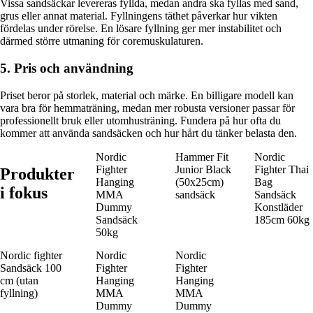
Vissa sandsäckar levereras fyllda, medan andra ska fyllas med sand,
grus eller annat material. Fyllningens täthet påverkar hur vikten
fördelas under rörelse. En lösare fyllning ger mer instabilitet och
därmed större utmaning för coremuskulaturen.
5. Pris och användning
Priset beror på storlek, material och märke. En billigare modell kan
vara bra för hemmaträning, medan mer robusta versioner passar för
professionellt bruk eller utomhusträning. Fundera på hur ofta du
kommer att använda sandsäcken och hur hårt du tänker belasta den.
Nordic
Hammer Fit
Nordic
Fighter
Junior Black
Fighter Thai
Produkter
Hanging
(50x25cm)
Bag
i fokus
MMA
sandsäck
Sandsäck
Dummy
Konstläder
Sandsäck
185cm 60kg
50kg
Nordic fighter
Nordic
Nordic
Sandsäck 100
Fighter
Fighter
cm (utan
Hanging
Hanging
fyllning)
MMA
MMA
Dummy
Dummy