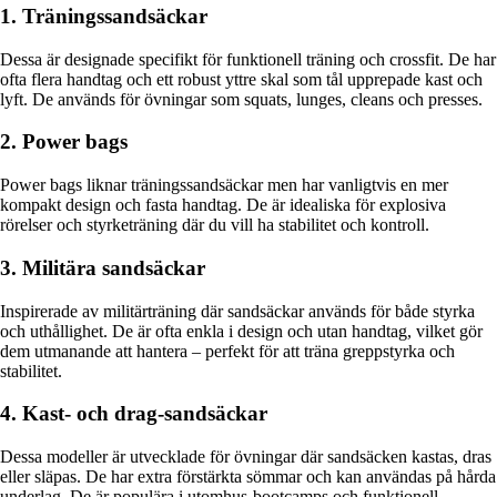
1. Träningssandsäckar
Dessa är designade specifikt för funktionell träning och crossfit. De har
ofta flera handtag och ett robust yttre skal som tål upprepade kast och
lyft. De används för övningar som squats, lunges, cleans och presses.
2. Power bags
Power bags liknar träningssandsäckar men har vanligtvis en mer
kompakt design och fasta handtag. De är idealiska för explosiva
rörelser och styrketräning där du vill ha stabilitet och kontroll.
3. Militära sandsäckar
Inspirerade av militärträning där sandsäckar används för både styrka
och uthållighet. De är ofta enkla i design och utan handtag, vilket gör
dem utmanande att hantera – perfekt för att träna greppstyrka och
stabilitet.
4. Kast- och drag-sandsäckar
Dessa modeller är utvecklade för övningar där sandsäcken kastas, dras
eller släpas. De har extra förstärkta sömmar och kan användas på hårda
underlag. De är populära i utomhus-bootcamps och funktionell