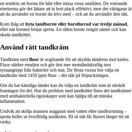
en tendens att borsta för hårt eller missa vissa områden. De roterande
rörelserna gör det lättare att ta bort plack effektivt, men det viktigaste är
att du använder en borste du trivs med – och att du använder den rätt.
Kom ihåg att
byta tandborste eller borsthuvud var tredje månad
,
eller när borsten börjar spreta. En sliten borste rengör sämre och kan
skada tandköttet.
Använd rätt tandkräm
Tandkräm med
fluor
är avgörande för att skydda tänderna mot karies.
Fluor stärker emaljen och gör den mer motståndskraftig mot
syraangrepp från bakterier och mat. De flesta vuxna bör välja en
tandkräm med 1450 ppm fluor – det står på förpackningen.
Om du har känsliga tänder kan du välja en tandkräm som är särskilt
framtagen för det. Har du problem med tandköttet finns det tandkrämer
med antibakteriella egenskaper som kan hjälpa till att minska
inflammation.
Undvik att skölja munnen noggrant med vatten efter tandborstning –
spotta hellre ut överflödig tandkräm. På så sätt får fluoret längre tid att
verka.