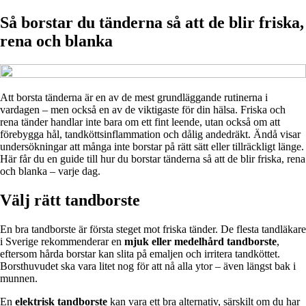
Så borstar du tänderna så att de blir friska,
rena och blanka
Att borsta tänderna är en av de mest grundläggande rutinerna i
vardagen – men också en av de viktigaste för din hälsa. Friska och
rena tänder handlar inte bara om ett fint leende, utan också om att
förebygga hål, tandköttsinflammation och dålig andedräkt. Ändå visar
undersökningar att många inte borstar på rätt sätt eller tillräckligt länge.
Här får du en guide till hur du borstar tänderna så att de blir friska, rena
och blanka – varje dag.
Välj rätt tandborste
En bra tandborste är första steget mot friska tänder. De flesta tandläkare
i Sverige rekommenderar en
mjuk eller medelhård tandborste
,
eftersom hårda borstar kan slita på emaljen och irritera tandköttet.
Borsthuvudet ska vara litet nog för att nå alla ytor – även längst bak i
munnen.
En
elektrisk tandborste
kan vara ett bra alternativ, särskilt om du har