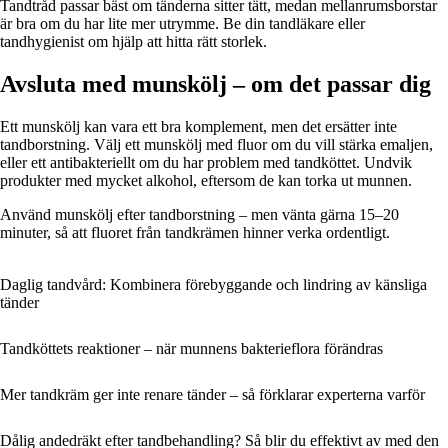
Tandtråd passar bäst om tänderna sitter tätt, medan mellanrumsborstar
är bra om du har lite mer utrymme. Be din tandläkare eller
tandhygienist om hjälp att hitta rätt storlek.
Avsluta med munskölj – om det passar dig
Ett munskölj kan vara ett bra komplement, men det ersätter inte
tandborstning. Välj ett munskölj med fluor om du vill stärka emaljen,
eller ett antibakteriellt om du har problem med tandköttet. Undvik
produkter med mycket alkohol, eftersom de kan torka ut munnen.
Använd munskölj efter tandborstning – men vänta gärna 15–20
minuter, så att fluoret från tandkrämen hinner verka ordentligt.
Daglig tandvård: Kombinera förebyggande och lindring av känsliga
tänder
Tandköttets reaktioner – när munnens bakterieflora förändras
Mer tandkräm ger inte renare tänder – så förklarar experterna varför
Dålig andedräkt efter tandbehandling? Så blir du effektivt av med den