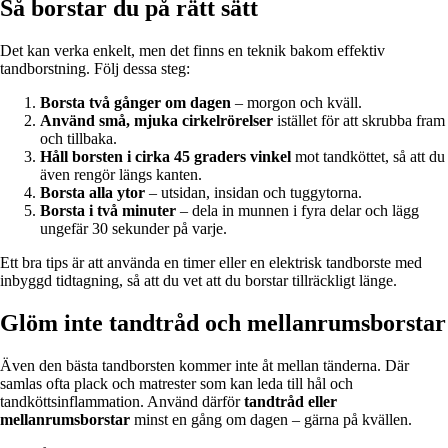
Så borstar du på rätt sätt
Det kan verka enkelt, men det finns en teknik bakom effektiv
tandborstning. Följ dessa steg:
Borsta två gånger om dagen
– morgon och kväll.
Använd små, mjuka cirkelrörelser
istället för att skrubba fram
och tillbaka.
Håll borsten i cirka 45 graders vinkel
mot tandköttet, så att du
även rengör längs kanten.
Borsta alla ytor
– utsidan, insidan och tuggytorna.
Borsta i två minuter
– dela in munnen i fyra delar och lägg
ungefär 30 sekunder på varje.
Ett bra tips är att använda en timer eller en elektrisk tandborste med
inbyggd tidtagning, så att du vet att du borstar tillräckligt länge.
Glöm inte tandtråd och mellanrumsborstar
Även den bästa tandborsten kommer inte åt mellan tänderna. Där
samlas ofta plack och matrester som kan leda till hål och
tandköttsinflammation. Använd därför
tandtråd eller
mellanrumsborstar
minst en gång om dagen – gärna på kvällen.