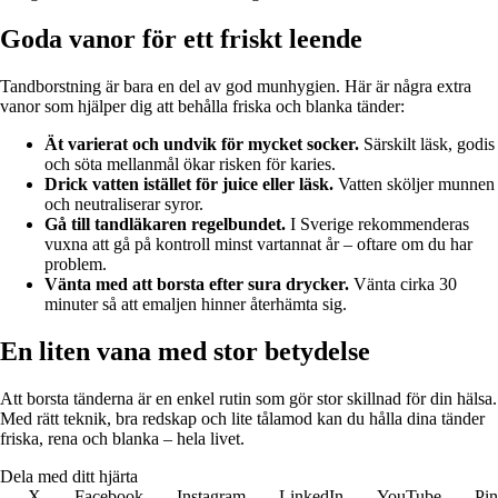
Goda vanor för ett friskt leende
Tandborstning är bara en del av god munhygien. Här är några extra
vanor som hjälper dig att behålla friska och blanka tänder:
Ät varierat och undvik för mycket socker.
Särskilt läsk, godis
och söta mellanmål ökar risken för karies.
Drick vatten istället för juice eller läsk.
Vatten sköljer munnen
och neutraliserar syror.
Gå till tandläkaren regelbundet.
I Sverige rekommenderas
vuxna att gå på kontroll minst vartannat år – oftare om du har
problem.
Vänta med att borsta efter sura drycker.
Vänta cirka 30
minuter så att emaljen hinner återhämta sig.
En liten vana med stor betydelse
Att borsta tänderna är en enkel rutin som gör stor skillnad för din hälsa.
Med rätt teknik, bra redskap och lite tålamod kan du hålla dina tänder
friska, rena och blanka – hela livet.
Dela med ditt hjärta
X
Facebook
Instagram
LinkedIn
YouTube
Pin